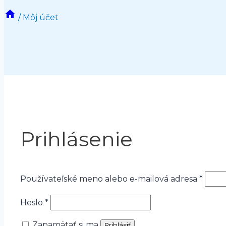
/
Môj účet
Prihlásenie
Povi
Používateľské meno alebo e-mailová adresa
*
Povinné
Heslo
*
Zapamätať si ma
Prihlásiť