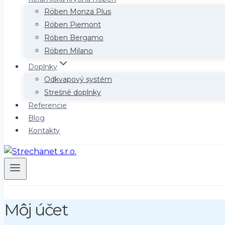
Röben Monza Plus
Röben Piemont
Röben Bergamo
Röben Milano
Doplnky
Odkvapový systém
Strešné doplnky
Referencie
Blog
Kontakty
Môj účet