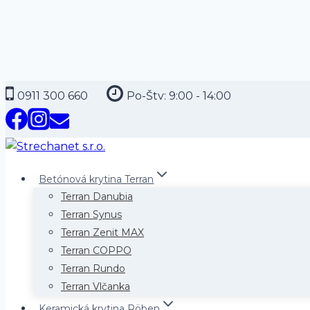
Skip
0911 300 660
Po-Štv: 9:00 - 14:00
to
content
Betónová krytina Terran
Terran Danubia
Terran Synus
Terran Zenit MAX
Terran COPPO
Terran Rundo
Terran Vlčanka
Keramická krytina Röben