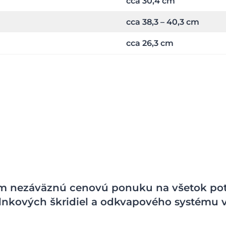
cca 30,4 cm
cca 38,3 – 40,3 cm
cca 26,3 cm
 nezáväznú cenovú ponuku na všetok potr
oplnkových škridiel a odkvapového systému v