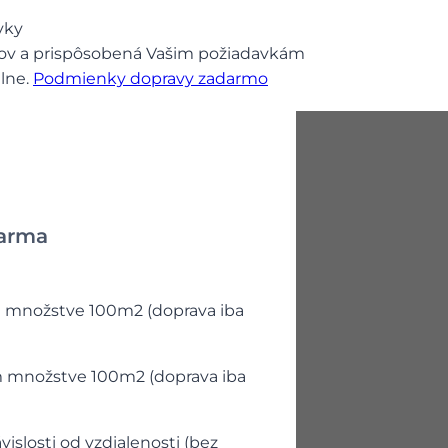
vky
ov a prispôsobená Vašim požiadavkám
álne.
Podmienky dopravy zadarmo
darma
m množstve 100m2 (doprava iba
)
m množstve 100m2 (doprava iba
)
islosti od vzdialenosti (bez