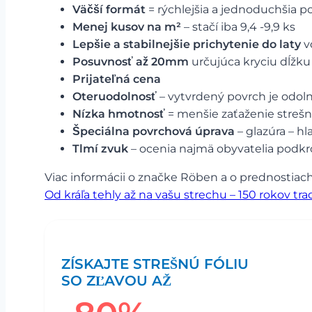
Väčší formát
= rýchlejšia a jednoduchšia 
Menej kusov na m²
– stačí iba 9,4 -9,9 ks
Lepšie a stabilnejšie prichytenie do laty
v
Posuvnosť až 20mm
určujúca kryciu dĺžku
Prijateľná cena
Oteruodolnosť
– vytvrdený povrch je odol
Nízka hmotnosť
= menšie zaťaženie strešn
Špeciálna povrchová úprava
– glazúra – hl
Tlmí zvuk
– ocenia najmä obyvatelia podkr
Viac informácii o značke Röben a o prednostiach
Od kráľa tehly až na vašu strechu – 150 rokov tra
ZÍSKAJTE STREŠNÚ FÓLIU
SO ZĽAVOU AŽ