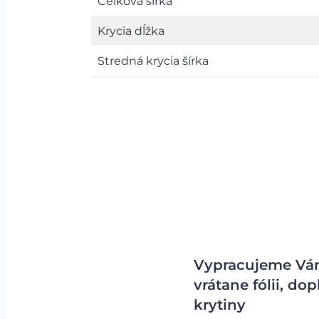
Celková šírka
Krycia dĺžka
Stredná krycia šírka
Vypracujeme Vám
vrátane fólii, d
krytiny