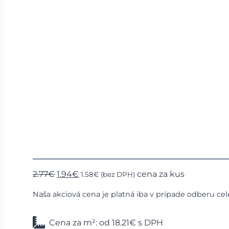
-30%
Glazúra
Pôvodná
Aktuálna
2.77
€
1.94
€
cena za kus
1.58
€
(bez DPH)
cena
cena
Naša akciová cena je platná iba v prípade odberu 
bola:
je:
2.77€.
1.94€.
Cena za m²: od 18.21€ s DPH