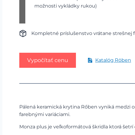
možnosti vykládky rukou)
Kompletné príslušenstvo vrátane strešnej
Vypočítať cenu
Katalóg Röben
Pálená keramická krytina Rőben vyniká medzi o
farebnými variáciami.
Monza plus je veľkoformátová škridla ktorá šetrí