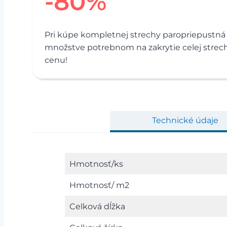
-80%
Pri kúpe kompletnej strechy paropriepustná 
množstve potrebnom na zakrytie celej stre
cenu!
Technické údaje
Hmotnosť/ks
Hmotnosť/ m2
Celková dĺžka