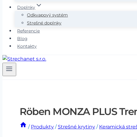
Doplnky
Odkvapový systém
Strešné doplnky
Referencie
Blog
Kontakty
Röben MONZA PLUS Trent
/
Produkty
/
Strešné krytiny
/
Keramická stre