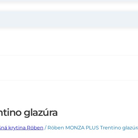
ino glazúra
šná krytina Röben
/
Röben MONZA PLUS Trentino glazúr