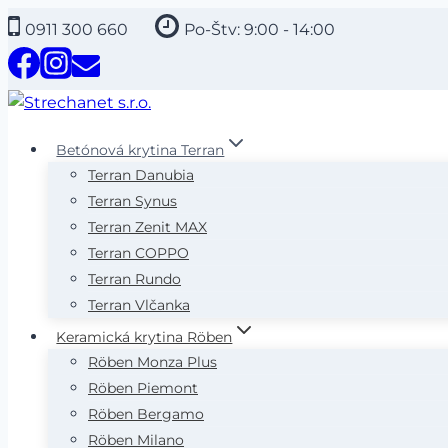
Skip
0911 300 660
Po-Štv: 9:00 - 14:00
to
content
Betónová krytina Terran
Terran Danubia
Terran Synus
Terran Zenit MAX
Terran COPPO
Terran Rundo
Terran Vlčanka
Keramická krytina Röben
Röben Monza Plus
Röben Piemont
Röben Bergamo
Röben Milano