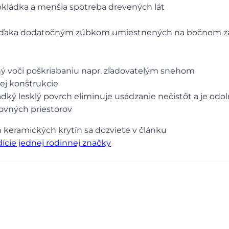
pokládka a menšia spotreba drevených lát
ďaka dodatočným zúbkom umiestnených na bočnom zá
ný voči poškriabaniu napr. zľadovatelým snehom
ej konštrukcie
adký lesklý povrch eliminuje usádzanie nečistôt a je odo
ovných priestorov
 keramických krytín sa dozviete v článku
dície jednej rodinnej značky