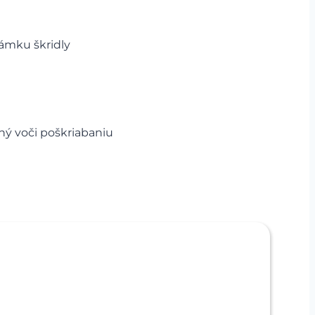
mku škridly
lný voči poškriabaniu