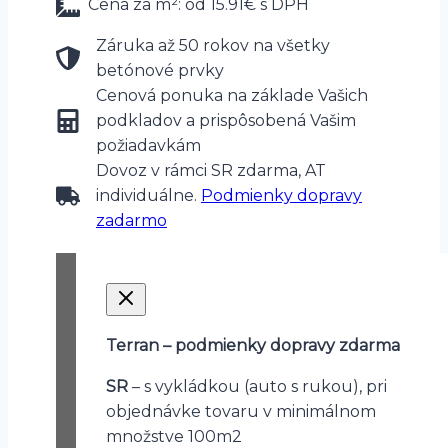
Cena za m²: od 15.91€ s DPH
Záruka až 50 rokov na všetky
betónové prvky
Cenová ponuka na základe Vašich
podkladov a prispôsobená Vašim
požiadavkám
Dovoz v rámci SR zdarma, AT
individuálne.
Podmienky dopravy
zadarmo
Terran – podmienky dopravy zdarma
SR
– s vykládkou (auto s rukou), pri
objednávke tovaru v minimálnom
množstve 100m2