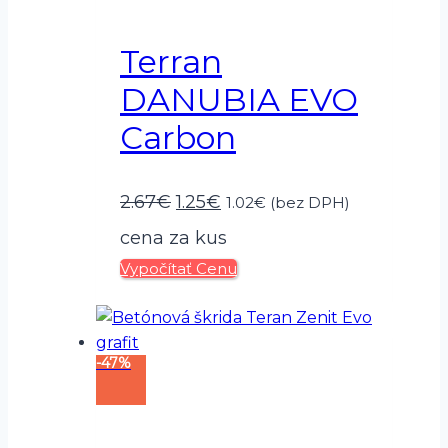
Terran
DANUBIA EVO
Carbon
Pôvodná
Aktuálna
2.67
€
1.25
€
1.02
€
(bez DPH)
cena
cena
cena za kus
Vypočítať Cenu
bola:
je:
2.67€.
1.25€.
-47%