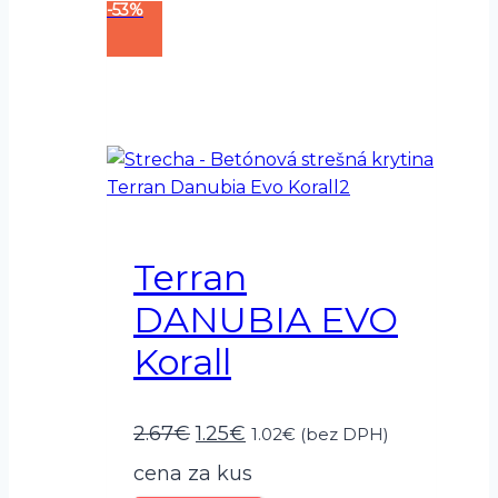
-53%
Terran
DANUBIA EVO
Korall
Pôvodná
Aktuálna
2.67
€
1.25
€
1.02
€
(bez DPH)
cena
cena
cena za kus