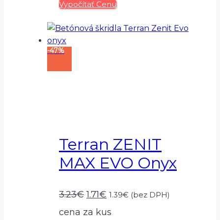
Vypočítať Cenu
bola:
je:
2.67€.
1.25€.
-47%
Terran ZENIT
MAX EVO Onyx
Pôvodná
Aktuálna
3.23
€
1.71
€
1.39
€
(bez DPH)
cena
cena
cena za kus