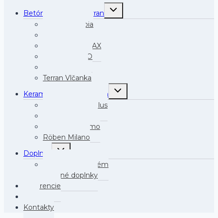
Toggle
Betónová krytina Terran
child
menu
Terran Danubia
Terran Synus
Terran Zenit MAX
Terran COPPO
Terran Rundo
Terran Vlčanka
Toggle
Keramická krytina Röben
child
menu
Röben Monza Plus
Röben Piemont
Röben Bergamo
Röben Milano
Toggle
Doplnky
child
menu
Odkvapový systém
Strešné doplnky
Referencie
Blog
Kontakty