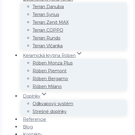
Terran Danubia
Terran Synus
Terran Zenit MAX
Terran COPPO
Terran Rundo
Terran Vlčanka
Keramická krytina Röben
Röben Monza Plus
Röben Piemont
Röben Bergamo
Röben Milano
Doplnky
Odkvapový systém
Strešné doplnky
Referencie
Blog
Kontakty