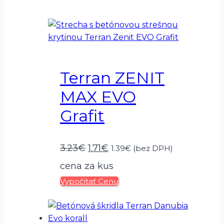
Terran ZENIT
MAX EVO
Grafit
Pôvodná
Aktuálna
3.23
€
1.71
€
1.39
€
(bez DPH)
cena
cena
cena za kus
Vypočítať Cenu
bola:
je:
3.23€.
1.71€.