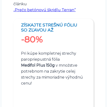
článku
„Prečo betónovú škridlu Terran“
ZÍSKAJTE STREŠNÚ FÓLIU
SO ZĽAVOU AŽ
-80%
Pri kúpe kompletnej strechy
paropriepustná fólia
Medifol Plus 150g
v množstve
potrebnom na zakrytie celej
strechy za mimoriadne výhodnú
cenu!