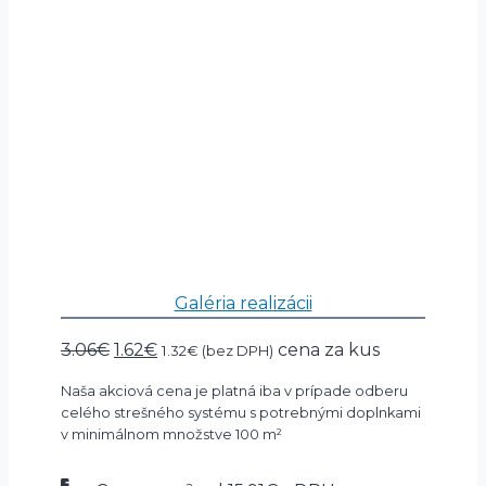
Galéria realizácii
Pôvodná
Aktuálna
3.06
€
1.62
€
cena za kus
1.32
€
(bez DPH)
cena
cena
Naša akciová cena je platná iba v prípade odberu
bola:
je:
celého strešného systému s potrebnými doplnkami
3.06€.
1.62€.
v minimálnom množstve 100 m²