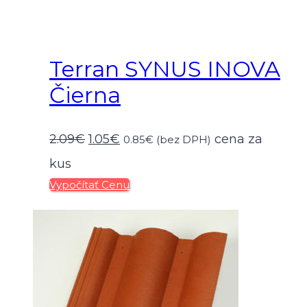
Terran SYNUS INOVA
Čierna
Pôvodná
Aktuálna
2.09
€
1.05
€
cena za
0.85
€
(bez DPH)
cena
cena
kus
Vypočítať Cenu
bola:
je:
2.09€.
1.05€.