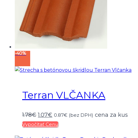
-40%
Terran VLČANKA
Pôvodná
Aktuálna
1.78
€
1.07
€
cena za kus
0.87
€
(bez DPH)
Vypočítať Cenu
cena
cena
bola:
je: