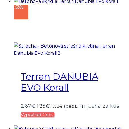
-53%
1.78€.
1.07€.
Terran DANUBIA
EVO Korall
Pôvodná
Aktuálna
2.67
€
1.25
€
cena za kus
1.02
€
(bez DPH)
Vypočítať Cenu
cena
cena
bola:
je: