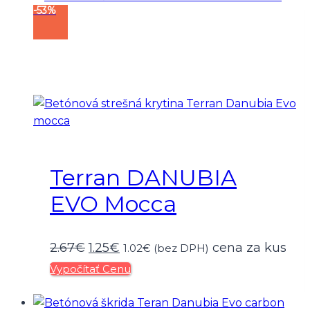
-53%
2.67€.
1.25€.
Terran DANUBIA
EVO Mocca
Pôvodná
Aktuálna
2.67
€
1.25
€
cena za kus
1.02
€
(bez DPH)
Vypočítať Cenu
cena
cena
bola:
je: