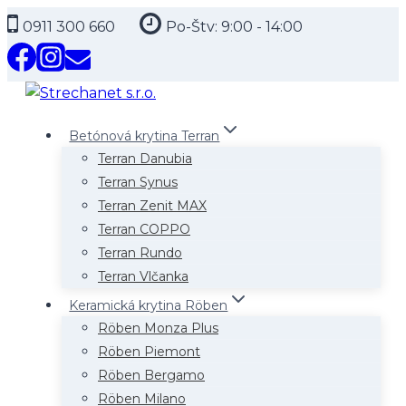
Skip
0911 300 660
Po-Štv: 9:00 - 14:00
to
content
Betónová krytina Terran
Terran Danubia
Terran Synus
Terran Zenit MAX
Terran COPPO
Terran Rundo
Terran Vlčanka
Keramická krytina Röben
Röben Monza Plus
Röben Piemont
Röben Bergamo
Röben Milano