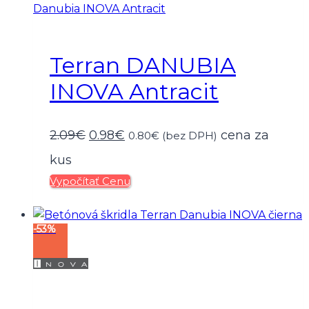
Terran DANUBIA
INOVA Antracit
Pôvodná
Aktuálna
2.09
€
0.98
€
cena za
0.80
€
(bez DPH)
cena
cena
kus
Vypočítať Cenu
bola:
je:
2.09€.
0.98€.
-53%