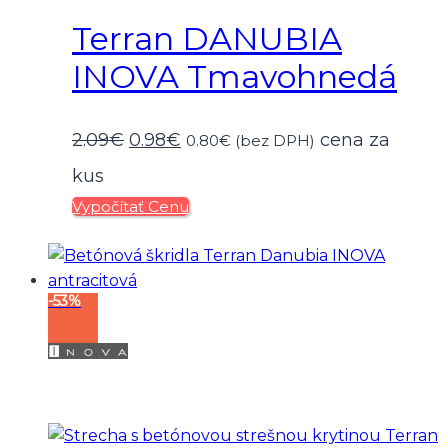
Terran DANUBIA
INOVA Tmavohnedá
Pôvodná
Aktuálna
2.09
€
0.98
€
cena za
0.80
€
(bez DPH)
cena
cena
kus
Vypočítať Cenu
bola:
je:
2.09€.
0.98€.
-53%