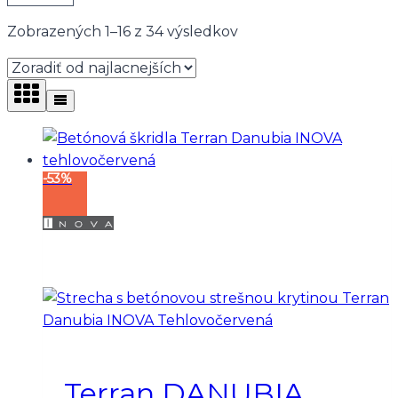
Zoradené
Zobrazených 1–16 z 34 výsledkov
podľa
ceny:
od
najnižšej
po
najvyššiu
-53%
Terran DANUBIA