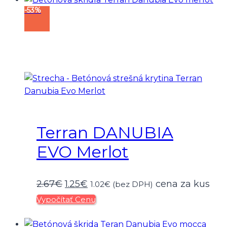
-53%
2.67€.
1.25€.
Terran DANUBIA
EVO Merlot
Pôvodná
Aktuálna
2.67
€
1.25
€
cena za kus
1.02
€
(bez DPH)
Vypočítať Cenu
cena
cena
bola:
je: