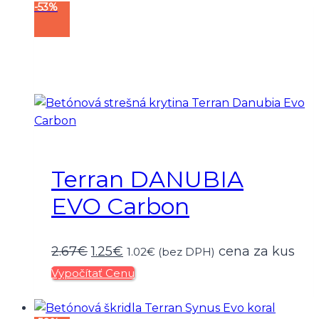
-53%
2.67€.
1.25€.
Terran DANUBIA
EVO Carbon
Pôvodná
Aktuálna
2.67
€
1.25
€
cena za kus
1.02
€
(bez DPH)
Vypočítať Cenu
cena
cena
bola:
je: