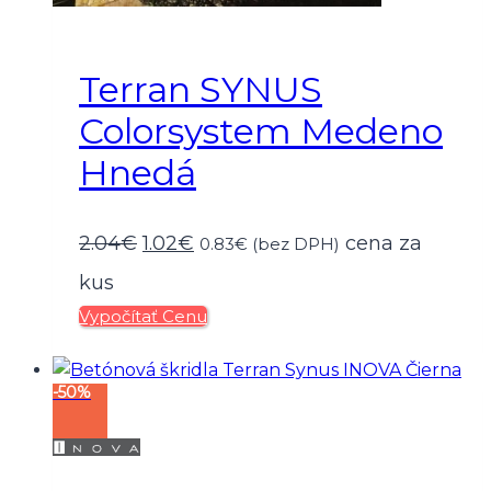
Terran SYNUS
Colorsystem Medeno
Hnedá
Pôvodná
Aktuálna
2.04
€
1.02
€
cena za
0.83
€
(bez DPH)
cena
cena
kus
Vypočítať Cenu
bola:
je:
2.04€.
1.02€.
-50%