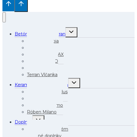
Toggle
Betónová krytina Terran
child
menu
Terran Danubia
Terran Synus
Terran Zenit MAX
Terran COPPO
Terran Rundo
Terran Vlčanka
Toggle
Keramická krytina Röben
child
menu
Röben Monza Plus
Röben Piemont
Röben Bergamo
Röben Milano
Toggle
Doplnky
child
menu
Odkvapový systém
Strešné doplnky