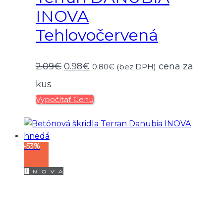
INOVA
Tehlovočervená
Pôvodná
Aktuálna
2.09
€
0.98
€
cena za
0.80
€
(bez DPH)
cena
cena
kus
Vypočítať Cenu
bola:
je:
2.09€.
0.98€.
-53%