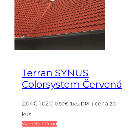
Terran SYNUS
Colorsystem Červená
Pôvodná
Aktuálna
2.04
€
1.02
€
cena za
0.83
€
(bez DPH)
cena
cena
kus
Vypočítať Cenu
bola:
je: