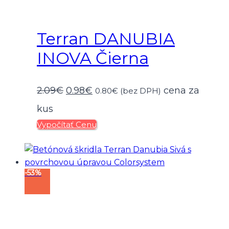
Terran DANUBIA
INOVA Čierna
Pôvodná
Aktuálna
2.09
€
0.98
€
cena za
0.80
€
(bez DPH)
cena
cena
kus
Vypočítať Cenu
bola:
je:
2.09€.
0.98€.
-53%