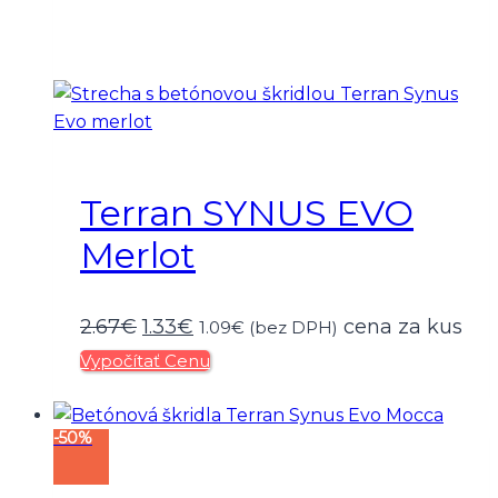
Terran SYNUS EVO
Merlot
Pôvodná
Aktuálna
2.67
€
1.33
€
cena za kus
1.09
€
(bez DPH)
Vypočítať Cenu
cena
cena
bola:
je:
-50%
2.67€.
1.33€.