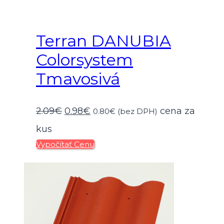
Terran DANUBIA
Colorsystem
Tmavosivá
Pôvodná
Aktuálna
2.09
€
0.98
€
cena za
0.80
€
(bez DPH)
cena
cena
kus
Vypočítať Cenu
bola:
je:
2.09€.
0.98€.