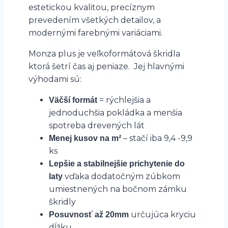
estetickou kvalitou, precíznym
prevedením všetkých detailov, a
modernými farebnými variáciami.
Monza plus je veľkoformátová škridla
ktorá šetrí čas aj peniaze. Jej hlavnými
výhodami sú:
= rýchlejšia a
Väčší formát
jednoduchšia pokládka a menšia
spotreba drevených lát
– stačí iba 9,4 -9,9
Menej kusov na m²
ks
Lepšie a stabilnejšie prichytenie do
vďaka dodatočným zúbkom
laty
umiestnených na bočnom zámku
škridly
určujúca kryciu
Posuvnosť až 20mm
dĺžku