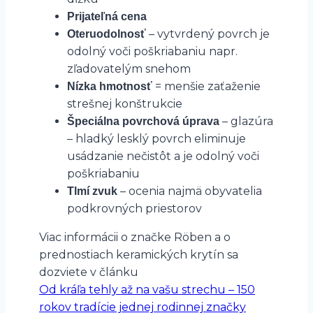
Prijateľná cena
– vytvrdený povrch je
Oteruodolnosť
odolný voči poškriabaniu napr.
zľadovatelým snehom
= menšie zaťaženie
Nízka hmotnosť
strešnej konštrukcie
– glazúra
Špeciálna povrchová úprava
– hladký lesklý povrch eliminuje
usádzanie nečistôt a je odolný voči
poškriabaniu
– ocenia najmä obyvatelia
Tlmí zvuk
podkrovných priestorov
Viac informácii o značke Röben a o
prednostiach keramických krytín sa
dozviete v článku
Od kráľa tehly až na vašu strechu – 150
rokov tradície jednej rodinnej značky