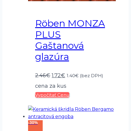
Röben MONZA
PLUS
Gaštanová
glazúra
Pôvodná
Aktuálna
2.46
€
1.72
€
1.40
€
(bez DPH)
cena
cena
cena za kus
Vypočítať Cenu
bola:
je:
2.46€.
1.72€.
-30%