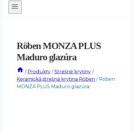
Röben MONZA PLUS
Maduro glazúra
/
Produkty
/
Strešné krytiny
/
Keramická strešná krytina Röben
/
Röben
MONZA PLUS Maduro glazúra
-30%