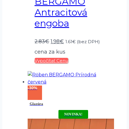
BERGAMO
Antracitová
engoba
Pôvodná
Aktuálna
2.83
€
1.98
€
1.61
€
(bez DPH)
cena
cena
cena za kus
Vypočítať Cenu
bola:
je:
2.83€.
1.98€.
-30%
Glazúra
NOVINKA!