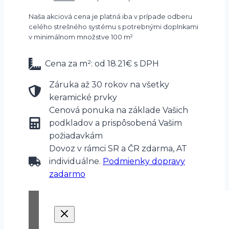
cena
cena
Naša akciová cena je platná iba v prípade odberu
bola:
je:
celého strešného systému s potrebnými doplnkami
2.77€.
1.94€.
v minimálnom množstve 100 m²
Cena za m²: od 18.21€ s DPH
Záruka až 30 rokov na všetky
keramické prvky
Cenová ponuka na základe Vašich
podkladov a prispôsobená Vašim
požiadavkám
Dovoz v rámci SR a ČR zdarma, AT
individuálne.
Podmienky dopravy
zadarmo