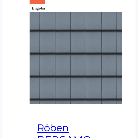
Engoba
Röben