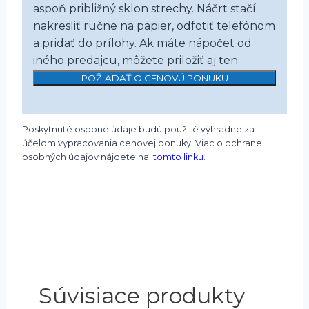
aspoň približný sklon strechy. Náčrt stačí
nakresliť ručne na papier, odfotiť telefónom
a pridať do prílohy. Ak máte nápočet od
iného predajcu, môžete priložiť aj ten.
POŽIADAŤ O CENOVÚ PONUKU
Poskytnuté osobné údaje budú použité výhradne za
účelom vypracovania cenovej ponuky. Viac o ochrane
osobných údajov nájdete na
tomto linku
.
Súvisiace produkty