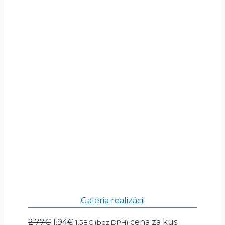
Glazúra
Galéria realizácii
Pôvodná
Aktuálna
2.77
€
1.94
€
cena za kus
1.58
€
(bez DPH)