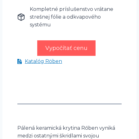
Kompletné príslušenstvo vrátane
strešnej fólie a odkvapového
systému
Vypočítať cenu
Katalóg Röben
Pálená keramická krytina Rőben vyniká
medzi ostatnými škridlami svojou