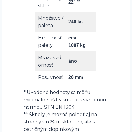
22° **
sklon
Množstvo /
240 ks
paleta
Hmotnosť
cca
palety
1007 kg
Mrazuvzd
áno
ornosť
Posuvnosť
20 mm
* Uvedené hodnoty sa môžu
minimálne líšiť v súlade s výrobnou
normou STN EN 1304
** Škridly je možné položiť aj na
strechy s nižším sklonom, ale s
patričným doplnkovým