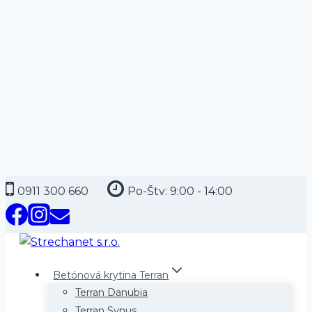
Skip
0911 300 660
Po-Štv: 9:00 - 14:00
to
content
Betónová krytina Terran
Terran Danubia
Terran Synus